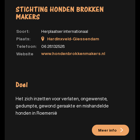
STICHTING HONDEN BROKKEN
MAKERS
Soort:
Herplaatser internationaal
Plaats:
Hardinxveld-Giessendam
Telefoon:
06 28132528
www.hondenbrokkenmakers.nl
Website
Doel
Het zich inzetten voor verlaten, ongewenste,
gedumpte, gewond geraakte en mishandelde
honden in Roemenië
Meer info