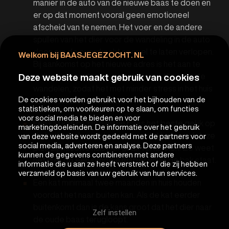
manier in de auto van de nieuwe baas te doen en
er op dat moment vooral geen emotioneel
afscheid van te nemen. Het voer en de andere
spullen van het dier voor de wandeling in de auto
doen om de overdracht soepel te laten verlopen.
Welkom bij BAASJEGEZOCHT. NL
Bij aankomst op het nieuwe adres is het aan te
raden om eerst even een stukje met het dier te
Deze website maakt gebruik van cookies
wandelen, zodat het met minder stress in het huis
De cookies worden gebruikt voor het bijhouden van de
van de nieuwe baas komt.
statistieken, om voorkeuren op te slaan, om functies
voor social media te bieden en voor
Een kat kan bij zijn nieuwe baas het beste gelijk op
marketingdoeleinden. De informatie over het gebruik
de kattenbak gezet worden zodat het vanaf deze
van deze website wordt gedeeld met de partners voor
social media, adverteren en analyse. Deze partners
plek zijn nieuwe huis kan gaan verkennen. Zo weet
kunnen de gegevens combineren met andere
het dier op een simpele manier waar de bak staat.
informatie die u aan ze heeft verstrekt of die zij hebben
verzameld op basis van uw gebruik van hun services.
Een kat minimaal twee maanden in huis houden
voordat het naar buiten kan. Als de kat eerder
buitenkomt dan is de kans groot dat het dier naar
Zelf instellen
de oude baas terugloopt.