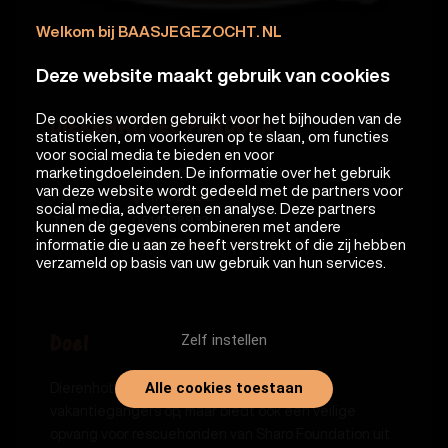
Welkom bij BAASJEGEZOCHT. NL
Deze website maakt gebruik van cookies
De cookies worden gebruikt voor het bijhouden van de
DIERENHOTEL PANDORA
statistieken, om voorkeuren op te slaan, om functies
voor social media te bieden en voor
marketingdoeleinden. De informatie over het gebruik
Soort:
Herplaatser internationaal
van deze website wordt gedeeld met de partners voor
Plaats:
MIDDELIE
social media, adverteren en analyse. Deze partners
Telefoon:
0614208933
kunnen de gegevens combineren met andere
informatie die u aan ze heeft verstrekt of die zij hebben
https://sharo.bg/nl/animals
Website
verzameld op basis van uw gebruik van hun services.
Zelf instellen
Doel
Alle cookies toestaan
Dierenhotel Pandora vangt niet alleen
vakantiegangers op, maar biedt ook een veilige
opvang voor rescuehonden van Sharo Foundation uit