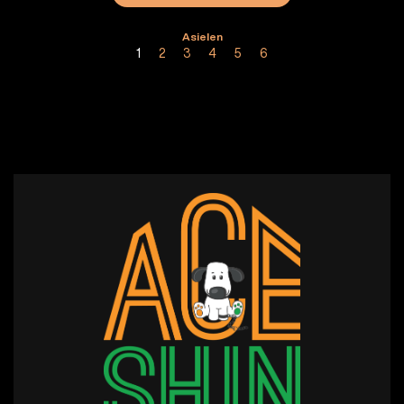
Asielen
1
2
3
4
5
6