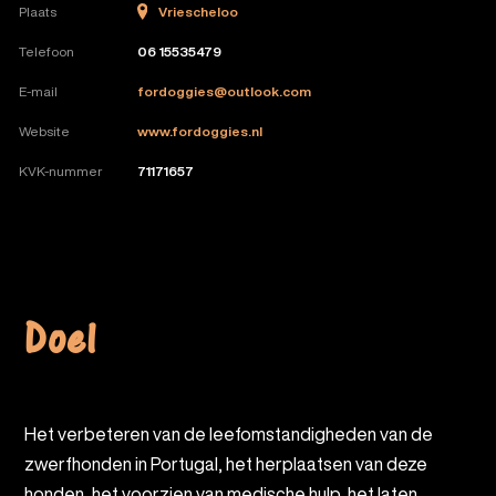
Vriescheloo
Plaats
Telefoon
06 15535479
E-mail
fordoggies@outlook.com
Website
www.fordoggies.nl
KVK-nummer
71171657
Doel
Het verbeteren van de leefomstandigheden van de
zwerfhonden in Portugal, het herplaatsen van deze
honden, het voorzien van medische hulp, het laten