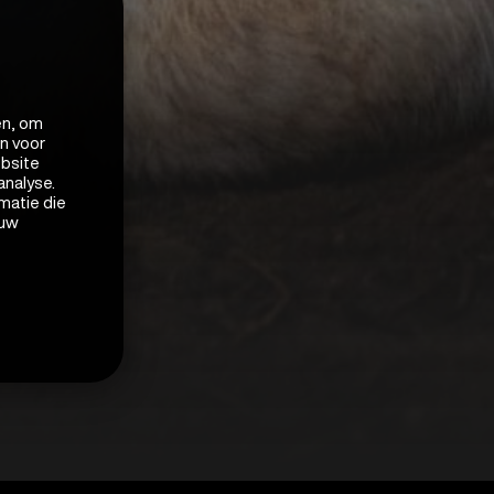
en, om
en voor
ebsite
analyse.
matie die
 uw