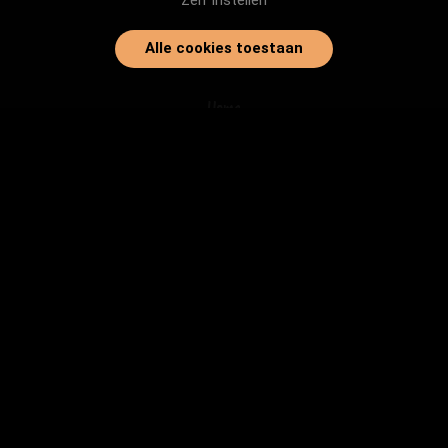
Zelf instellen
Alle cookies toestaan
Home
Onze dieren
Instanties
Herplaatsingtips
Inloggen
info@baasjegezocht.nl