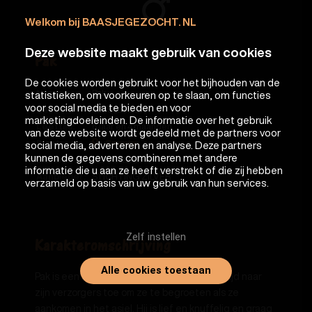
Welkom bij BAASJEGEZOCHT. NL
Deze website maakt gebruik van cookies
Pak
De cookies worden gebruikt voor het bijhouden van de
Naam:
Pak
statistieken, om voorkeuren op te slaan, om functies
voor social media te bieden en voor
Ras:
Mix Siamees
marketingdoeleinden. De informatie over het gebruik
Leeftijd:
6 jaar en 4 maanden
van deze website wordt gedeeld met de partners voor
Plaats:
Spanje
social media, adverteren en analyse. Deze partners
kunnen de gegevens combineren met andere
Datum:
02-08-2026
informatie die u aan ze heeft verstrekt of die zij hebben
Aanbieder:
STICHTING ZILVER
verzameld op basis van uw gebruik van hun services.
Zelf instellen
Karakteromschrijving
Alle cookies toestaan
Pak is een leuke outgoing kater. Hij komt altijd naar
zijn verzorgers toe om ze te begroeten als ze
aankomen in het asiel. Hij is lief en knuffelig en graag