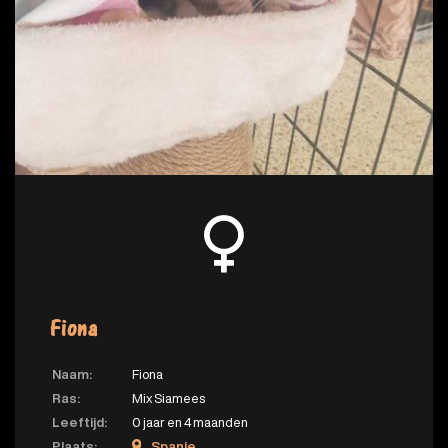
Fiona
Naam:
Fiona
Ras:
Mix Siamees
Leeftijd:
0 jaar en 4 maanden
Plaats:
Spanje