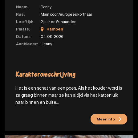
Naam:
Bonny
Ras:
Main coon/europees korthaar
Leeftijd:
2 jaar en 9 maanden
Plaats:
Kampen
Datum:
04-08-2026
Aanbieder:
Henny
Karakteromschrijving
Het is een schat van een poes. Als het kouder word is
ze graag binnen maar ze kan altijd via het kattenluik
naar binnen en buite...
Meer info