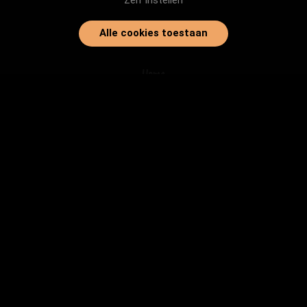
Zelf instellen
Alle cookies toestaan
Home
Onze dieren
Instanties
Herplaatsingtips
Inloggen
info@baasjegezocht.nl