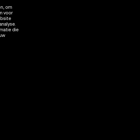
en, om
en voor
ebsite
analyse.
matie die
 uw