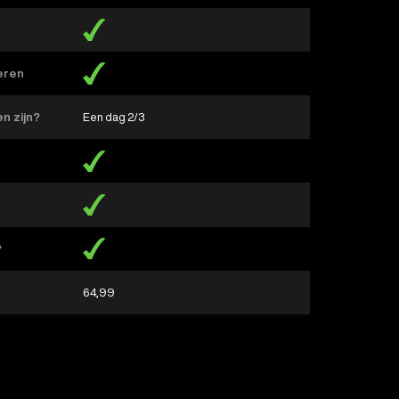
?
ieren
en zijn?
Een dag 2/3
?
64,99