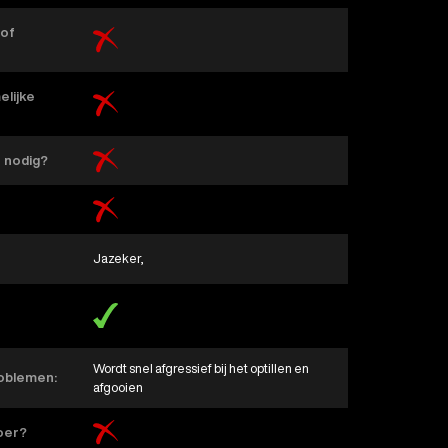
 of
elijke
n nodig?
Jazeker,
Wordt snel afgressief bij het optillen en
roblemen:
afgooien
voer?