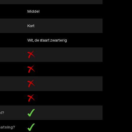
Middel
Kort
Wit, de staart zwarterig
el?
aatsing?