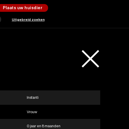
Plaats uw huisdier
Uitgebreid zoeken
Instanti
Vrouw
0 jaar en 8 maanden