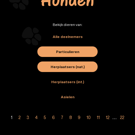
Honden
Bekijk dieren van:
Alle deelnemers
Particulieren
Herplaatsers (nat.)
Herplaatsers (int.)
Asielen
1
2
3
4
5
6
7
8
9
10
11
12
...
22