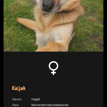
Kaijah
Naam:
Kaijah
Ras:
Mix herder/iets onbekends