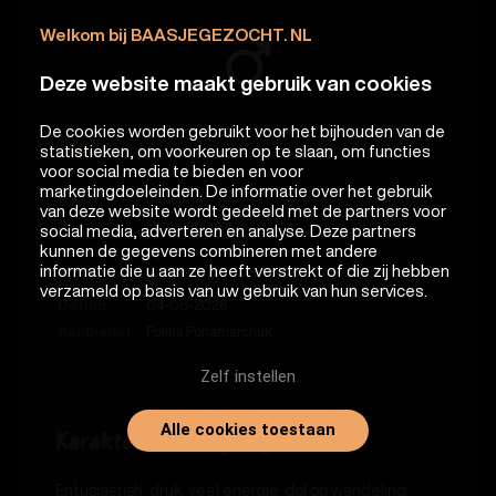
Welkom bij BAASJEGEZOCHT. NL
Deze website maakt gebruik van cookies
De cookies worden gebruikt voor het bijhouden van de
Jacky
statistieken, om voorkeuren op te slaan, om functies
voor social media te bieden en voor
marketingdoeleinden. De informatie over het gebruik
Naam:
Jacky
van deze website wordt gedeeld met de partners voor
Ras:
Pomeraniaan
social media, adverteren en analyse. Deze partners
kunnen de gegevens combineren met andere
Leeftijd:
5 jaar
informatie die u aan ze heeft verstrekt of die zij hebben
Plaats:
Ermelo
verzameld op basis van uw gebruik van hun services.
Datum:
04-08-2026
Aanbieder:
Polina Ponamarchuk
Zelf instellen
Alle cookies toestaan
Karakteromschrijving
Entusiastish, druk, veel energie, dol op wandeling,