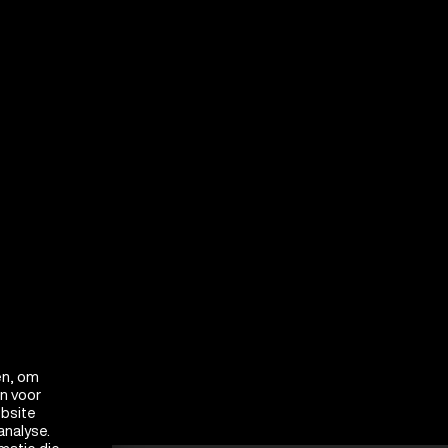
en, om
en voor
ebsite
analyse.