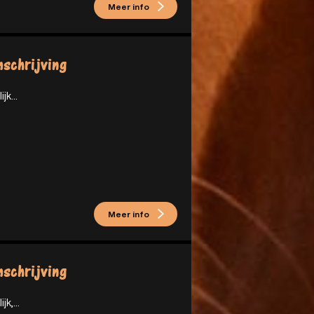
Meer info
schrijving
ijk...
Meer info
schrijving
jk,...