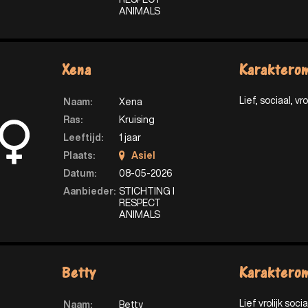
ANIMALS
Xena
Karakterom
Lief, sociaal, vrol
Naam:
Xena
Ras:
Kruising
Leeftijd:
1 jaar
Plaats:
Asiel
Datum:
08-05-2026
Aanbieder:
STICHTING I
RESPECT
ANIMALS
Betty
Karakterom
Lief vrolijk socia
Naam:
Betty