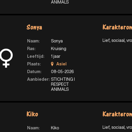
ANIMALS
Sonya
Karakterom
Lief, sociaal, vrol
Naam:
Sonya
Ras:
Kruising
Leeftijd:
1 jaar
Plaats:
Asiel
Datum:
08-05-2026
Aanbieder:
STICHTING I
RESPECT
ANIMALS
Kiko
Karakterom
Lief, sociaal, vroli
Naam:
Kiko