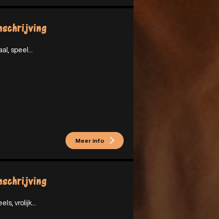
schrijving
aal, speel...
Meer info
schrijving
els, vrolijk...