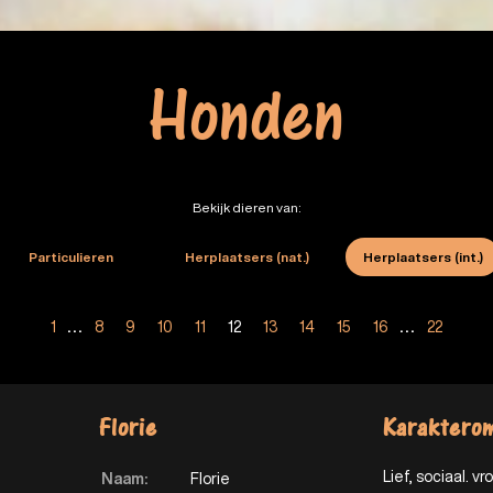
Honden
Bekijk dieren van:
Particulieren
Herplaatsers (nat.)
Herplaatsers (int.)
1
...
8
9
10
11
12
13
14
15
16
...
22
Florie
Karakterom
Lief, sociaal. vrol
Naam:
Florie