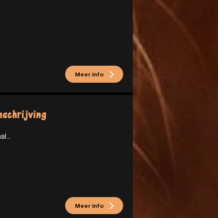
Meer info
schrijving
al...
Meer info