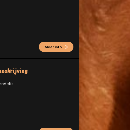
Meer info
schrijving
endelijk...