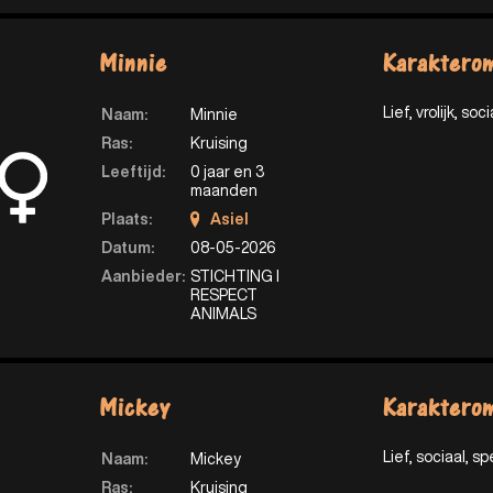
Minnie
Karakterom
Lief, vrolijk, soci
Naam:
Minnie
Ras:
Kruising
Leeftijd:
0 jaar en 3
maanden
Plaats:
Asiel
Datum:
08-05-2026
Aanbieder:
STICHTING I
RESPECT
ANIMALS
Mickey
Karakterom
Lief, sociaal, spe
Naam:
Mickey
Ras:
Kruising