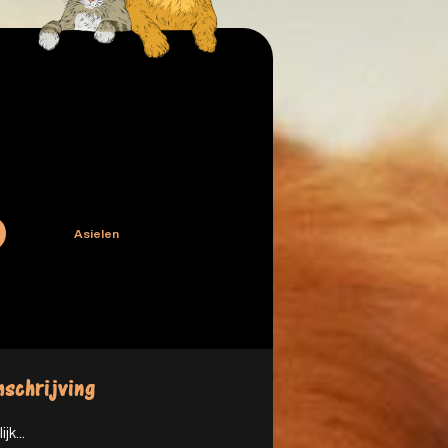
Asielen
schrijving
ijk...