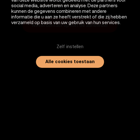
Website
www.irespectanimals.nl
social media, adverteren en analyse. Deze partners
kunnen de gegevens combineren met andere
informatie die u aan ze heeft verstrekt of die zij hebben
verzameld op basis van uw gebruik van hun services.
Neem contact op met de aanbieder
Zelf instellen
Alle cookies toestaan