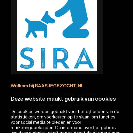
Welkom bij BAASJEGEZOCHT. NL
Aanbieder
STICHTING I RESPECT ANIMALS
Deze website maakt gebruik van cookies
Soort
Herplaatser internationaal
De cookies worden gebruikt voor het bijhouden van de
Asiel
Plaats
statistieken, om voorkeuren op te slaan, om functies
voor social media te bieden en voor
20-05-2026
Datum
marketingdoeleinden. De informatie over het gebruik
van deze website wordt gedeeld met de partners voor