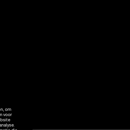
en, om
en voor
ebsite
analyse.