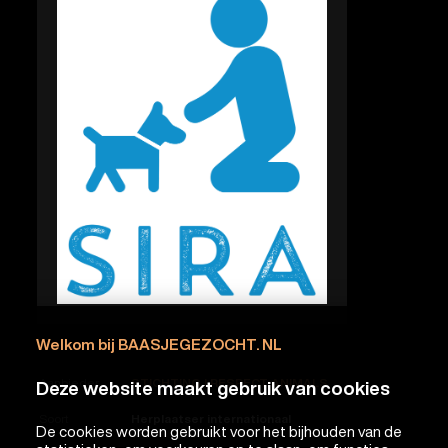
Welkom bij BAASJEGEZOCHT. NL
Aanbieder
STICHTING I RESPECT ANIMALS
Deze website maakt gebruik van cookies
Soort
Herplaatser internationaal
De cookies worden gebruikt voor het bijhouden van de