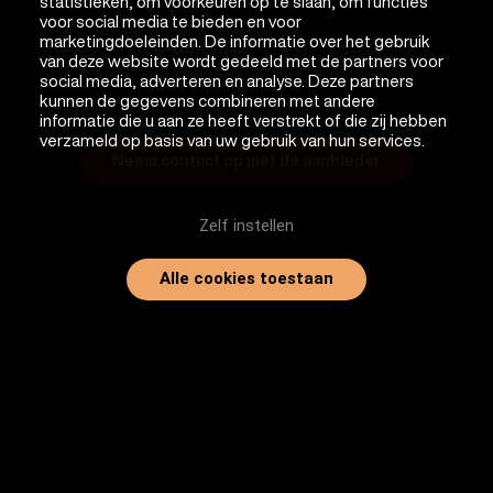
statistieken, om voorkeuren op te slaan, om functies
Asiel
Plaats
voor social media te bieden en voor
marketingdoeleinden. De informatie over het gebruik
20-05-2026
Datum
van deze website wordt gedeeld met de partners voor
social media, adverteren en analyse. Deze partners
Website
www.irespectanimals.nl
kunnen de gegevens combineren met andere
informatie die u aan ze heeft verstrekt of die zij hebben
verzameld op basis van uw gebruik van hun services.
Neem contact op met de aanbieder
Zelf instellen
Alle cookies toestaan