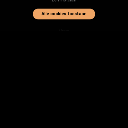
Zelf instellen
Alle cookies toestaan
Home
Onze dieren
Instanties
Herplaatsingtips
Inloggen
info@baasjegezocht.nl