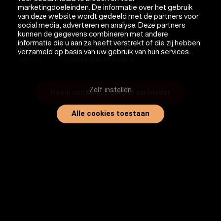
Soort
Herplaatser internationaal
marketingdoeleinden. De informatie over het gebruik
van deze website wordt gedeeld met de partners voor
Asiel
Plaats
social media, adverteren en analyse. Deze partners
kunnen de gegevens combineren met andere
20-05-2026
Datum
informatie die u aan ze heeft verstrekt of die zij hebben
verzameld op basis van uw gebruik van hun services.
Website
www.irespectanimals.nl
Zelf instellen
Neem contact op met de aanbieder
Alle cookies toestaan