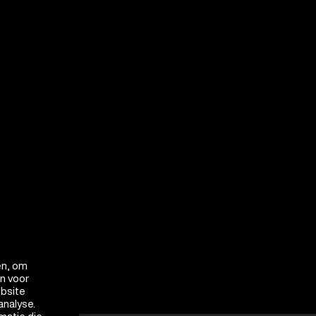
en, om
en voor
ebsite
analyse.