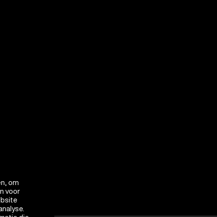
en, om
en voor
ebsite
analyse.