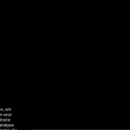
en, om
en voor
ebsite
analyse.