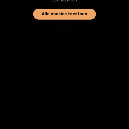
Zelf instellen
Alle cookies toestaan
Home
Onze dieren
Instanties
Herplaatsingtips
Inloggen
info@baasjegezocht.nl