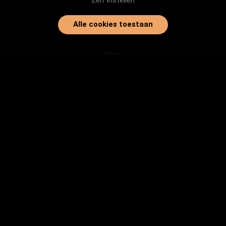
Zelf instellen
Alle cookies toestaan
Home
Onze dieren
Instanties
Herplaatsingtips
Inloggen
info@baasjegezocht.nl