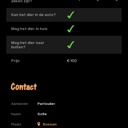
alleen zijn?
Kan het dier in de auto?
Mag het dier in huis
Mag het dier naar
buiten?
Prijs:
€ 100
Contact
Aanbieder
Particulier
Naam
Sofie
Bussum
Plaats