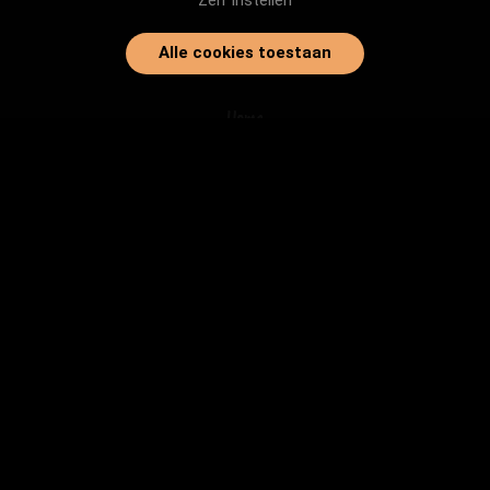
Zelf instellen
Alle cookies toestaan
Home
Onze dieren
Instanties
Herplaatsingtips
Inloggen
info@baasjegezocht.nl