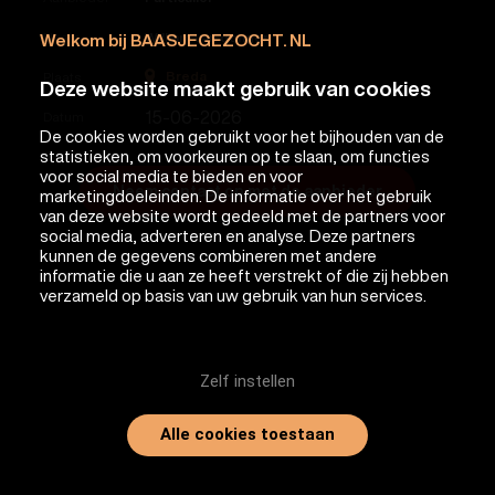
Naam
William van dongen
Welkom bij BAASJEGEZOCHT. NL
Breda
Plaats
Deze website maakt gebruik van cookies
15-06-2026
Datum
De cookies worden gebruikt voor het bijhouden van de
statistieken, om voorkeuren op te slaan, om functies
voor social media te bieden en voor
Neem contact op met de aanbieder
marketingdoeleinden. De informatie over het gebruik
van deze website wordt gedeeld met de partners voor
social media, adverteren en analyse. Deze partners
kunnen de gegevens combineren met andere
informatie die u aan ze heeft verstrekt of die zij hebben
verzameld op basis van uw gebruik van hun services.
Zelf instellen
Alle cookies toestaan