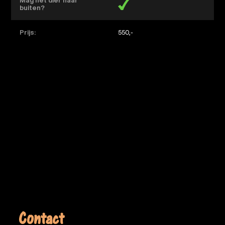
Mag het dier naar
buiten?
Prijs:
550,-
Contact