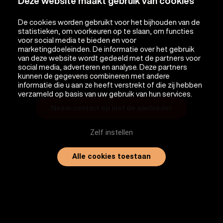
Deze website maakt gebruik van cookies
Aanbieder
STICHTING I RESPECT ANIMALS
Soort
Herplaatser internationaal
De cookies worden gebruikt voor het bijhouden van de
statistieken, om voorkeuren op te slaan, om functies
Asiel
Plaats
voor social media te bieden en voor
marketingdoeleinden. De informatie over het gebruik
08-05-2026
Datum
van deze website wordt gedeeld met de partners voor
social media, adverteren en analyse. Deze partners
Website
www.irespectanimals.nl
kunnen de gegevens combineren met andere
informatie die u aan ze heeft verstrekt of die zij hebben
verzameld op basis van uw gebruik van hun services.
Neem contact op met de aanbieder
Zelf instellen
Alle cookies toestaan