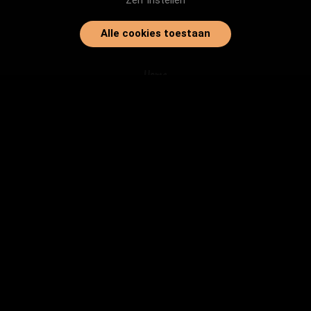
Zelf instellen
Alle cookies toestaan
Home
Onze dieren
Instanties
Herplaatsingtips
Inloggen
info@baasjegezocht.nl