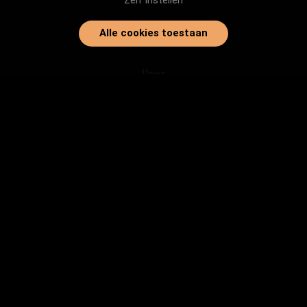
Zelf instellen
Alle cookies toestaan
Home
Onze dieren
Instanties
Herplaatsingtips
Inloggen
info@baasjegezocht.nl