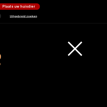
Plaats uw huisdier
Uitgebreid zoeken
S