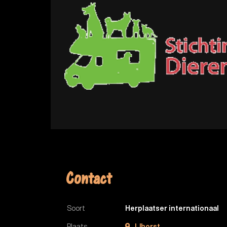
Contact
Soort
Herplaatser internationaal
Plaats
IJhorst