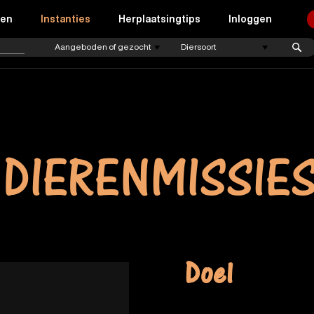
ren
Instanties
Herplaatsingtips
Inloggen
 DIERENMISSIE
Doel