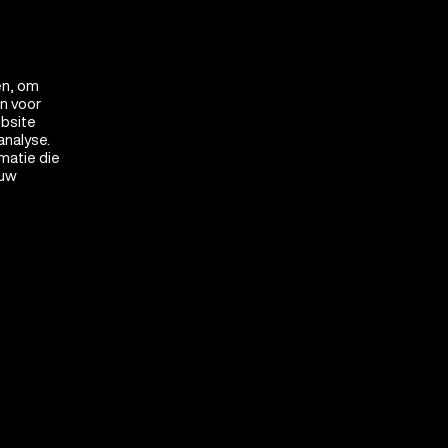
en, om
en voor
ebsite
analyse.
matie die
 uw