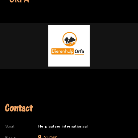
ORFA
Contact
Soort
Herplaatser internationaal
Vlijmen
Plaats