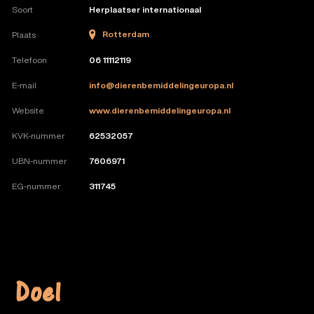
Soort
Herplaatser internationaal
Rotterdam
Plaats
Telefoon
06 11112119
E-mail
info@dierenbemiddelingeuropa.nl
Website
www.dierenbemiddelingeuropa.nl
KVK-nummer
62532057
UBN-nummer
7606971
EG-nummer
311745
Doel