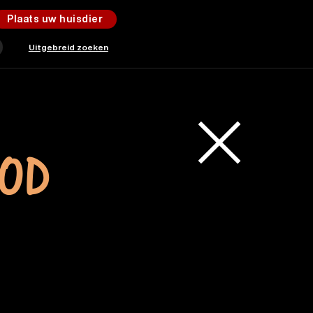
Plaats uw huisdier
Uitgebreid zoeken
OOD