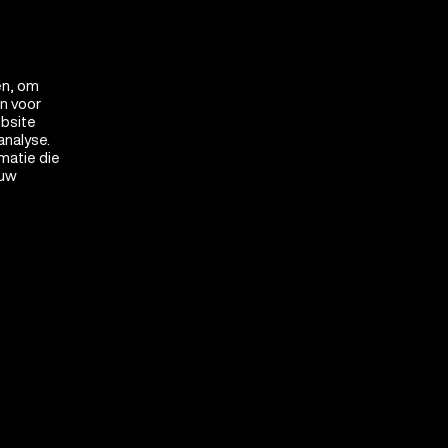
en, om
en voor
ebsite
analyse.
matie die
 uw