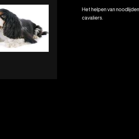
Het helpen van noodlijdende, onbeheerde of uit de broodfok afkomstige
cavaliers.