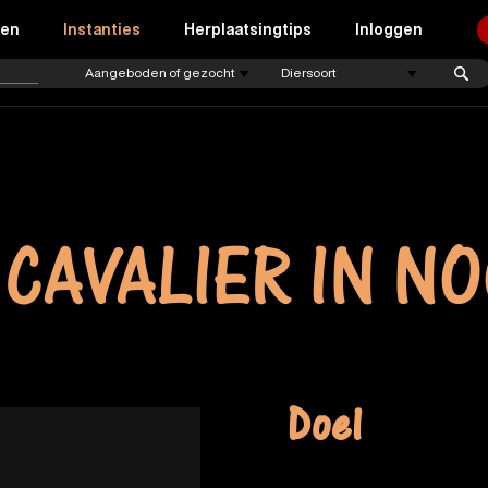
ren
Instanties
Herplaatsingtips
Inloggen
 CAVALIER IN N
Doel