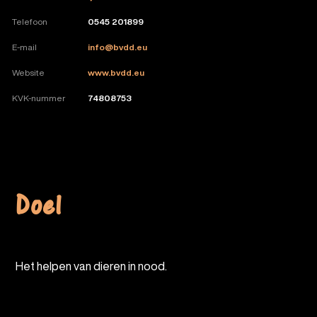
Telefoon
0545 201899
E-mail
info@bvdd.eu
Website
www.bvdd.eu
KVK-nummer
74808753
Doel
Het helpen van dieren in nood.