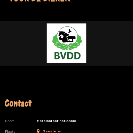
VOOR DE DIEREN
Contact
Soort
Herplaatser nationaal
Geesteren
Plaats