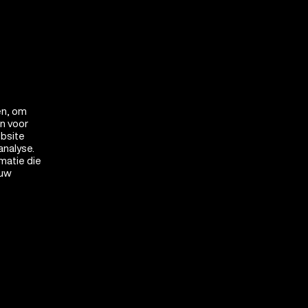
en, om
en voor
ebsite
analyse.
matie die
 uw