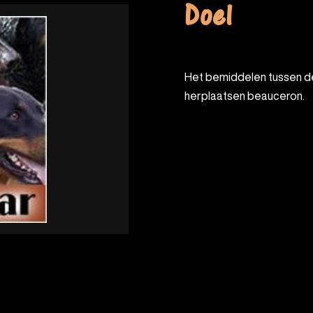
Doel
Het bemiddelen tussen de oude en de nieuwe eigenaar van een te
herplaatsen beauceron.